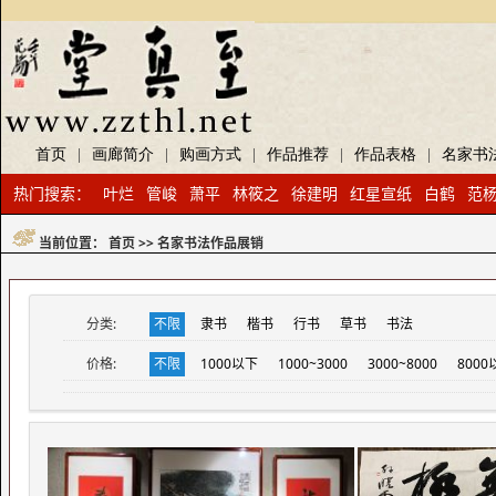
首页
|
画廊简介
|
购画方式
|
作品推荐
|
作品表格
|
名家书
热门搜索：
叶烂
管峻
萧平
林筱之
徐建明
红星宣纸
白鹤
范
当前位置： 首页 >> 名家书法作品展销
分类:
不限
隶书
楷书
行书
草书
书法
价格:
不限
1000以下
1000~3000
3000~8000
8000