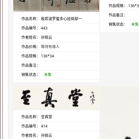
作品规格：
136*3
作品备注：
作品名称：
般若波罗蜜多心经局部一
销售状态：
未售
作品编号：
443
作者姓名：
孙晓云
作品价格：
等待有缘人
作品规格：
136*34
作品备注：
销售状态：
未售
作品名称：
至真堂
作品编号：
414
作者姓名：
孙晓云