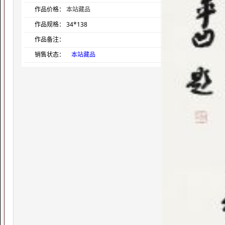
作品价格：
本站藏品
作品规格：
34*138
作品备注：
销售状态：
本站藏品