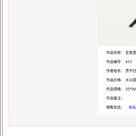
作品名称：
至真
作品编号：
413
作者姓名：
贾平
作品价格：
本站
作品规格：
35*90
作品备注：
销售状态：
本站