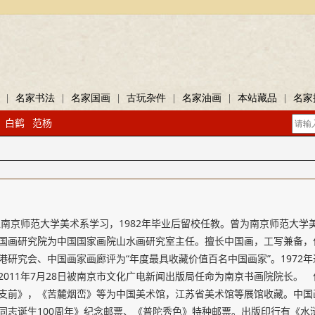
|
名家书法
|
名家国画
|
古玩杂件
|
名家油画
|
本站藏品
|
名家
白鹤
范杨
入南京师范大学美术系学习，1982年毕业后留校任教。曾为南京师范大
国画研究院为中国国家画院山水画研究室主任。擅长中国画，工写兼备，作
港研究会、中国画家画廊评为“年度最具收藏价值百名中国画家”。1972
2011年7月28日被南京市文化广电新闻出版局任命为南京书画院院长。
支前》，《苦麓烟峦》等为中国美术馆，江苏省美术馆等展馆收藏。中国
同志诞生100周年》纪念邮票、《普陀秀色》特种邮票。出版印行有《水