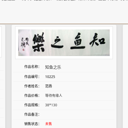
作品名称：
知鱼之乐
作品编号：
10225
作者姓名：
范扬
作品价格：
等待有缘人
作品规格：
38*130
作品备注：
销售状态：
未售