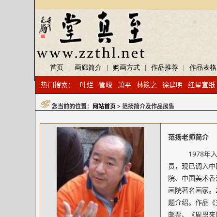
首页
|
画廊简介
|
购画方式
|
作品推荐
|
作品表格
热门搜索：
叶烂
管峻
萧平
林筱之
徐建明
红星宣纸
您当前的位置：
网站首页
> 范扬简介及作品展售
范扬老师简介
1978年
员，现已调入中
院、中国美术香
画院著名画家。
题介绍。作品《
邮票、《周恩来