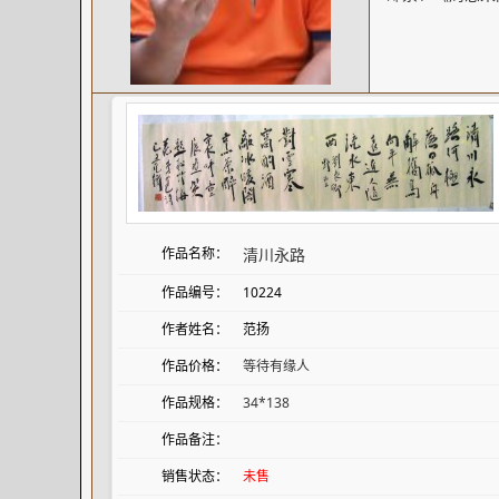
作品名称：
清川永路
作品编号：
10224
作者姓名：
范扬
作品价格：
等待有缘人
作品规格：
34*138
作品备注：
销售状态：
未售