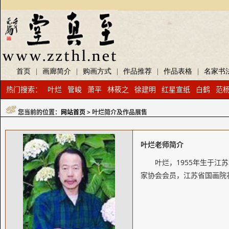
首页
|
画廊简介
|
购画方式
|
作品推荐
|
作品表格
|
名家书
热门搜索：
叶烂
管峻
萧平
林筱之
徐建明
红星宣纸
白鹤
范
您当前的位置：
网站首页
> 叶烂简介及作品展售
叶烂老师简介
叶烂，1955年生于江
家协会会员，江苏省国画院