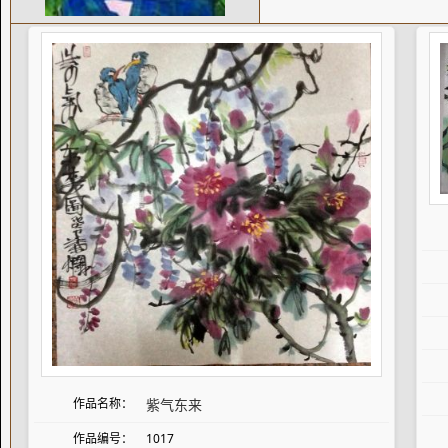
作品名称：
紫气东来
作品编号：
1017