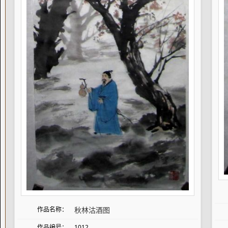
作品名称：
秋林沽酒图
作品编号：
1012