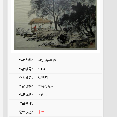
作品名称：
秋江茅亭图
作品编号：
1084
作者姓名：
徐建明
作品价格：
等待有缘人
作品规格：
70*55
作品备注：
销售状态：
未售