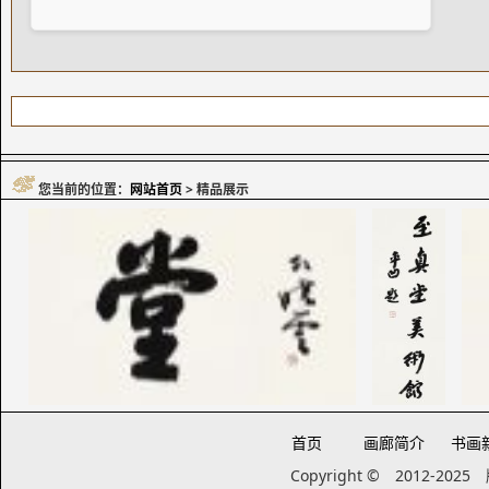
您当前的位置：
网站首页
> 精品展示
首页
画廊简介
书画
Copyright © 2012-20