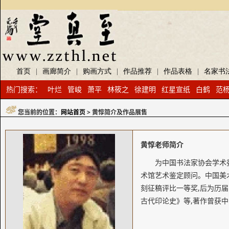
首页
|
画廊简介
|
购画方式
|
作品推荐
|
作品表格
|
名家书
热门搜索：
叶烂
管峻
萧平
林筱之
徐建明
红星宣纸
白鹤
范
您当前的位置：
网站首页
> 黄惇简介及作品展售
黄惇老师简介
为中国书法家协会学术
术馆艺术鉴定顾问。中国美
刻征稿评比一等奖,后为历
古代印论史》等,著作曾获