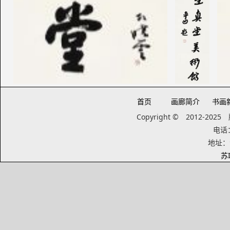
首页
画廊简介
书画
Copyright © 2012-20
电话：1
地址：
苏I