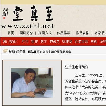
首页
|
画廊简介
|
购画方式
|
作品推荐
|
作品表格
|
名家书
热门搜索：
叶烂
管峻
萧平
林筱之
徐建明
红星宣纸
白鹤
范
您当前的位置：
网站首页
> 汪寅生简介及作品展售
汪寅生老师简介
汪寅生，1950年生
苏省直系统书法协会主席。
国硬笔书法大赛的组委、评委
为“江苏省有突出贡献的中青
娴熟、婉转自如，布局跌宕