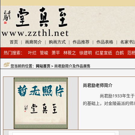
首页
|
画廊简介
|
购画方式
|
作品推荐
|
作品表格
|
名家书
热门搜索：
叶烂
管峻
萧平
林筱之
徐建明
红星宣纸
白鹤
范
您当前的位置：
网站首页
> 尚君励简介及作品展售
尚君励老师简介
尚君励1933年生于
的基础上，对金陵画派的师