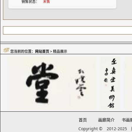
销售状态：
未售
您当前的位置：
网站首页
> 精品展示
首页
画廊简介
书画
Copyright © 2012-20