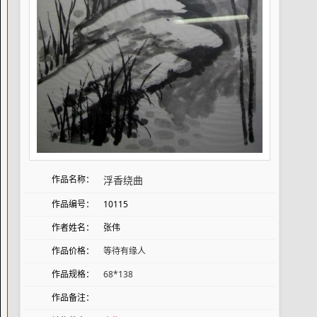
作品名称：
浮香绕曲
作品编号：
10115
作者姓名：
张伟
作品价格：
等待有缘人
作品规格：
68*138
作品备注：