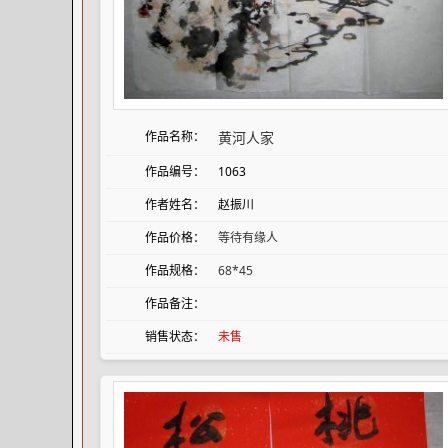
作品名称：
黄河人家
作品编号：
1063
作者姓名：
赵振川
作品价格：
等待有缘人
作品规格：
68*45
作品备注：
销售状态：
未售