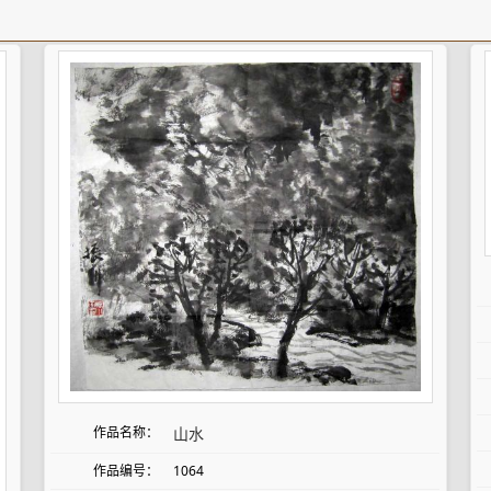
作品名称：
山水
作品编号：
1064