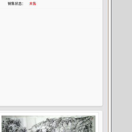
销售状态：
未售