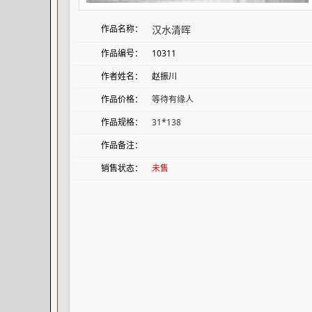
作品名称：
汉水清晖
作品编号：
10311
作者姓名：
赵振川
作品价格：
等待有缘人
作品规格：
31*138
作品备注：
销售状态：
未售