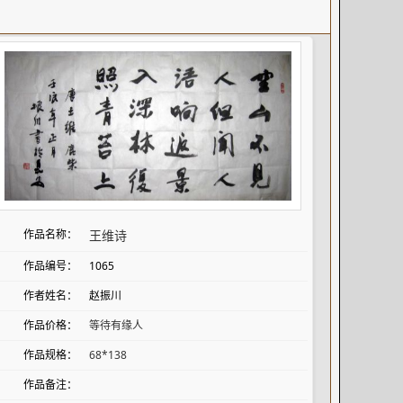
作品名称：
王维诗
作品编号：
1065
作者姓名：
赵振川
作品价格：
等待有缘人
作品规格：
68*138
作品备注：