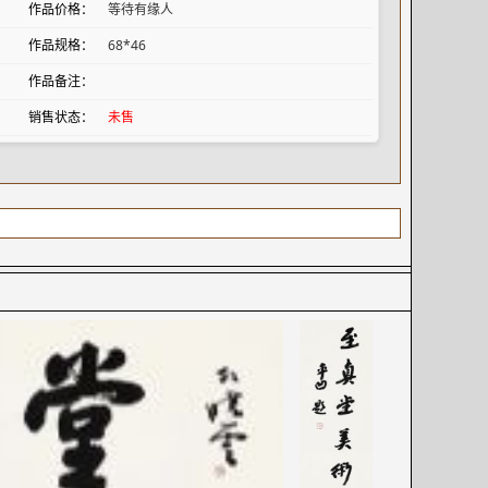
作品价格：
等待有缘人
作品规格：
68*46
作品备注：
销售状态：
未售