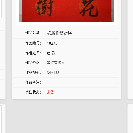
作品名称：
标新删繁对联
作品编号：
10275
作者姓名：
赵振川
作品价格：
等待有缘人
作品规格：
34*138
作品备注：
销售状态：
未售