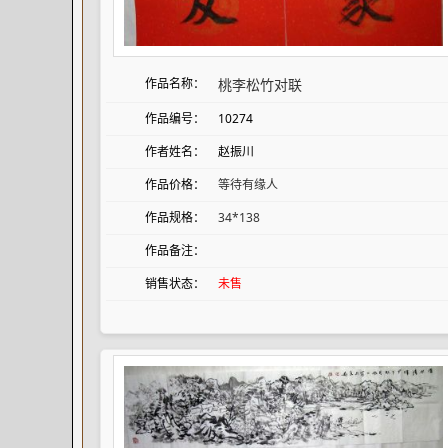
作品名称：
桃李松竹对联
作品编号：
10274
作者姓名：
赵振川
作品价格：
等待有缘人
作品规格：
34*138
作品备注：
销售状态：
未售