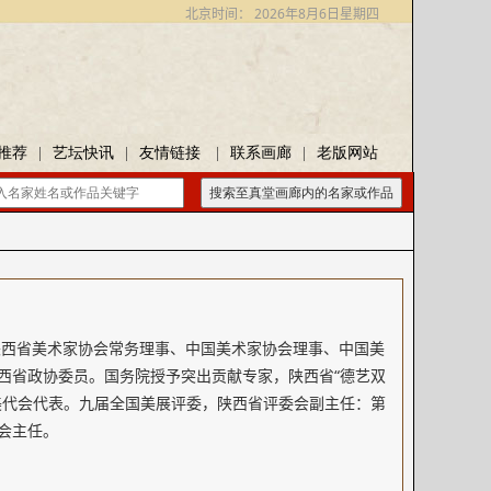
北京时间：
2026年8月6日星期四
推荐
|
艺坛快讯
|
友情链接
|
联系画廊
|
老版网站
搜索至真堂画廊内的名家或作品
陕西省美术家协会常务理事、中国美术家协会理事、中国美
西省政协委员。国务院授予突出贡献专家，陕西省“德艺双
美代会代表。九届全国美展评委，陕西省评委会副主任：第
委会主任。