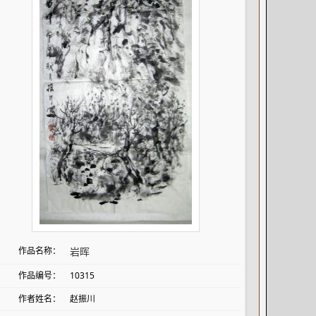
作品名称：
岩晖
作品编号：
10315
作者姓名：
赵振川