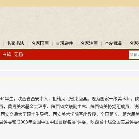
|
名家书法
|
名家国画
|
古玩杂件
|
名家油画
|
本站藏品
|
名家
白鹤
范杨
944年生，陕西省西安市人，祖籍河北省束鹿县。现为国家一级美术师，
员，黄胄美术基金会理事、陕西省文联副主席、陕西省美协党组成员、陕
，西安交通大学硕士生导师，西安美术学院客座教授，全国第五、第六届
展评委和“2003年全国中国中国画提名展”评委；陕西省十届全国美展评