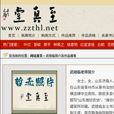
首页
|
画廊简介
|
购画方式
|
作品推荐
|
作品表格
|
名家书
热门搜索：
叶烂
管峻
萧平
林筱之
徐建明
红星宣纸
白鹤
范
您当前的位置：
网站首页
> 武晓临简介及作品展售
武晓临老师简介
女士，女，山东济南人
在山东省青州市从事书法创
横恣肆中见奇险，跌宕多变
题写“山东潍坊农信”、“潍
藏家所珍藏。武晓临女士书
副主席，南京静海画院副院