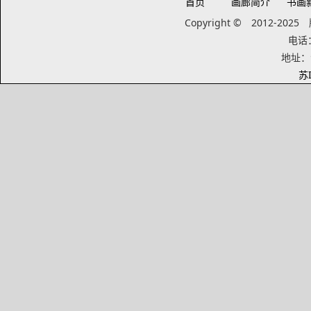
首页
画廊简介
书画
Copyright © 2012-20
电话：1
地址：
苏I