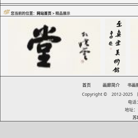
您当前的位置：
网站首页
> 精品展示
首页
画廊简介
书画
Copyright © 2012-20
电话：1
地址：
苏I