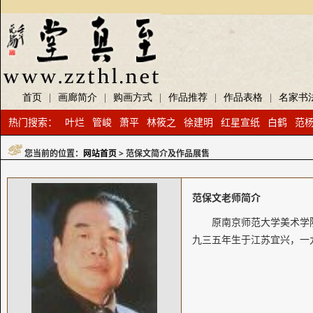
首页
|
画廊简介
|
购画方式
|
作品推荐
|
作品表格
|
名家书
热门搜索：
叶烂
管峻
萧平
林筱之
徐建明
红星宣纸
白鹤
范
您当前的位置：
网站首页
> 范保文简介及作品展售
范保文老师简介
原南京师范大学美术学
九三五年生于江苏宜兴，一