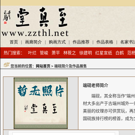
首页
|
画廊简介
|
购画方式
|
作品推荐
|
作品表格
|
名家书
热门搜索：
叶烂
管峻
萧平
林筱之
徐建明
红星宣纸
白鹤
范
您当前的位置：
网站首页
> 端砚简介及作品展售
端砚老师简介
端砚，其全称当作“端州
材大多出产于古端州城外一
美丽的纹理亦可供赏玩，再
国砚族排行榜的榜首，成为