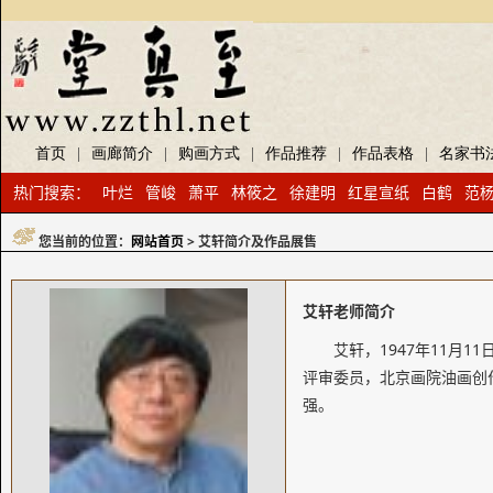
首页
|
画廊简介
|
购画方式
|
作品推荐
|
作品表格
|
名家书
热门搜索：
叶烂
管峻
萧平
林筱之
徐建明
红星宣纸
白鹤
范
您当前的位置：
网站首页
> 艾轩简介及作品展售
艾轩老师简介
艾轩，1947年11
评审委员，北京画院油画创
强。