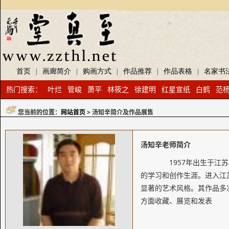
首页
|
画廊简介
|
购画方式
|
作品推荐
|
作品表格
|
名家书
热门搜索：
叶烂
管峻
萧平
林筱之
徐建明
红星宣纸
白鹤
范
您当前的位置：
网站首页
> 汤知辛简介及作品展售
汤知辛老师简介
1957年出生于江苏
的学习和创作生涯。进入江
显著的艺术风格。其作品多
方面收藏、展览和发表