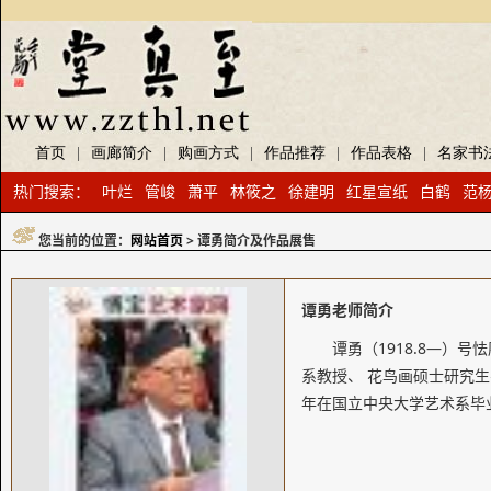
首页
|
画廊简介
|
购画方式
|
作品推荐
|
作品表格
|
名家书
热门搜索：
叶烂
管峻
萧平
林筱之
徐建明
红星宣纸
白鹤
范
您当前的位置：
网站首页
> 谭勇简介及作品展售
谭勇老师简介
谭勇（1918.8—）
系教授、 花鸟画硕士研究生
年在国立中央大学艺术系毕