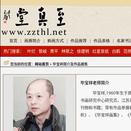
首页
|
画廊简介
|
购画方式
|
作品推荐
|
作品表格
|
名家书
热门搜索：
叶烂
管峻
萧平
林筱之
徐建明
红星宣纸
白鹤
范
您当前的位置：
网站首页
> 毕宝祥简介及作品展售
毕宝祥老师简介
毕宝祥,1960年生
书画研究中心研究员，江苏
刊物和书籍；常有作品参展
析》、《毕宝祥画集》、《