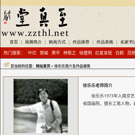
首页
|
画廊简介
|
购画方式
|
作品推荐
|
作品表格
|
名家书
热门搜索：
叶烂
管峻
萧平
林筱之
徐建明
红星宣纸
白鹤
范
您当前的位置：
网站首页
> 徐乐乐简介及作品展售
徐乐乐老师简介
徐乐乐1973年入南京
省国画院，擅长工笔人物，