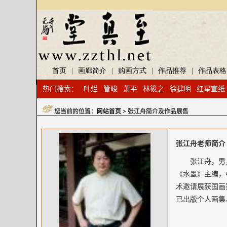
首页
|
画廊简介
|
购画方式
|
作品推荐
|
作品表格
热门搜索：
叶烂
管峻
萧平
林筱之
徐建明
红星宣纸
您当前的位置：
网站首页
> 张江舟简介及作品展售
张江舟老师简介
张江舟，男
《水墨》主编，
术邀请展获国画
已出版个人画集