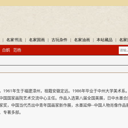
|
名家书法
|
名家国画
|
古玩杂件
|
名家油画
|
本站藏品
|
名家
白鹤
范杨
，1961年生于福建漳州，祖籍安徽定远。1986年毕业于中州大学美术
中国国家画院艺术交流中心主任。作品入选第八届全国美展，日中水墨合
家奖，中国当代杰出中青年国画家新作展，水墨延伸--中国人物肖像作品
、专著多部。