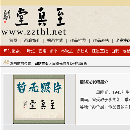
首页
|
画廊简介
|
购画方式
|
作品推荐
|
作品表格
|
名家书
热门搜索：
叶烂
管峻
萧平
林筱之
徐建明
红星宣纸
白鹤
范
您当前的位置：
网站首页
> 周晓光简介及作品展售
周晓光老师简介
周晓光，1945年生
国画。曾受教于李笑如、季
等地举办个展，作品曾多次