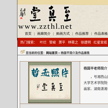
首页
|
画廊简介
|
购画方式
|
作品推荐
|
作品表格
热门搜索：
叶烂
管峻
萧平
林筱之
徐建明
红星宣纸
您当前的位置：
网站首页
> 杨国平简介及作品展售
杨国平老师简介
，号湘西山
大学艺术学院院
画家、湖南潇湘