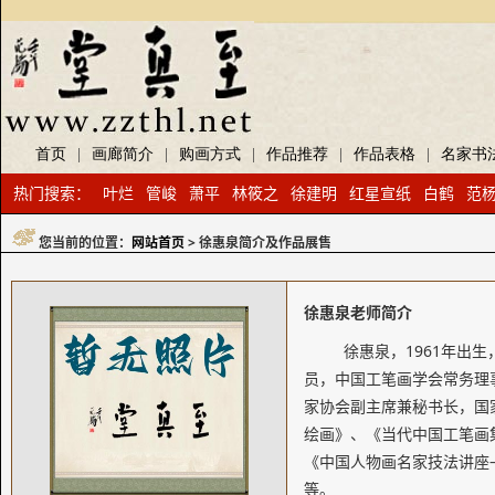
首页
|
画廊简介
|
购画方式
|
作品推荐
|
作品表格
|
名家书
热门搜索：
叶烂
管峻
萧平
林筱之
徐建明
红星宣纸
白鹤
范
您当前的位置：
网站首页
> 徐惠泉简介及作品展售
徐惠泉老师简介
徐惠泉，1961年出
员，中国工笔画学会常务理
家协会副主席兼秘书长，国
绘画》、《当代中国工笔画
《中国人物画名家技法讲座
等。