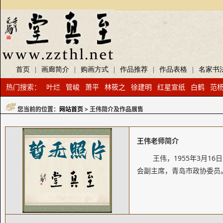
首页
|
画廊简介
|
购画方式
|
作品推荐
|
作品表格
|
名家书
热门搜索：
叶烂
管峻
萧平
林筱之
徐建明
红星宣纸
白鹤
范
您当前的位置：
网站首页
> 王伟简介及作品展售
王伟老师简介
王伟，1955年3月1
会副主席，青岛市政协委员