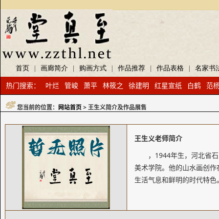
首页
|
画廊简介
|
购画方式
|
作品推荐
|
作品表格
|
名家书
热门搜索：
叶烂
管峻
萧平
林筱之
徐建明
红星宣纸
白鹤
范
您当前的位置：
网站首页
> 王生义简介及作品展售
王生义老师简介
，1944年生，河北
美术学院。他的山水画创作
生活气息和鲜明的时代特色