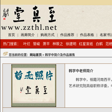
首页
|
画廊简介
|
购画方式
|
作品推荐
|
作品表格
|
名家书
热门搜索：
叶烂
管峻
萧平
林筱之
徐建明
红星宣纸
白鹤
范
您当前的位置：
网站首页
> 韩学中简介及作品展售
韩学中老师简介
韩学中，祖籍河南西平
艺术研究院高级职称评委，