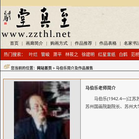
首页
|
画廊简介
|
购画方式
|
作品推荐
|
作品表格
|
名家书
热门搜索：
叶烂
管峻
萧平
林筱之
徐建明
红星宣纸
白鹤
范
您当前的位置：
网站首页
> 马伯乐简介及作品展售
马伯乐老师简介
马伯乐(1942.4—
苏州国画院副院长、苏州大