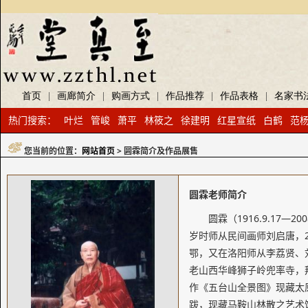
首页
|
画廊简介
|
购画方式
|
作品推荐
|
作品表格
|
名家书
热门搜索：
叶烂
管峻
萧平
林筱之
徐建明
红星宣纸
白鹤
范
您当前的位置：
网站首页
> 圆霖简介及作品展售
圆霖老师简介
圆霖（1916.9.1
岁时师从民间画师刘启唐，
鄂，又在洛阳师从李荔贤、
老山西华峰狮子岭兜率寺，
作《五台山全景图》现藏太
跋，现藏马鞍山林散之艺术