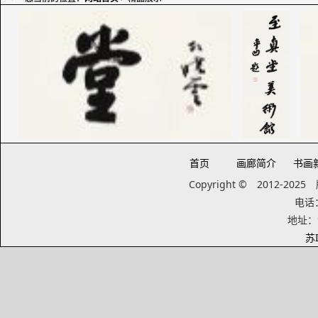
首页
画廊简介
书画
Copyright © 2012-20
电话：1
地址：
苏I