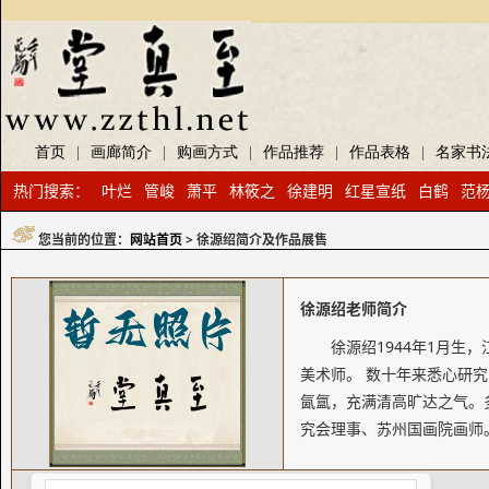
首页
|
画廊简介
|
购画方式
|
作品推荐
|
作品表格
|
名家书
热门搜索：
叶烂
管峻
萧平
林筱之
徐建明
红星宣纸
白鹤
范
您当前的位置：
网站首页
> 徐源绍简介及作品展售
徐源绍老师简介
徐源绍1944年1月生
美术师。 数十年来悉心研究
氤氲，充满清高旷达之气。
究会理事、苏州国画院画师