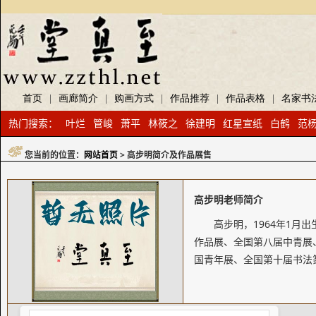
首页
|
画廊简介
|
购画方式
|
作品推荐
|
作品表格
|
名家书
热门搜索：
叶烂
管峻
萧平
林筱之
徐建明
红星宣纸
白鹤
范
您当前的位置：
网站首页
> 高步明简介及作品展售
高步明老师简介
高步明，1964年1
作品展、全国第八届中青展
国青年展、全国第十届书法