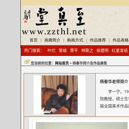
首页
|
画廊简介
|
购画方式
|
作品推荐
|
作品表格
热门搜索：
叶烂
管峻
萧平
林筱之
徐建明
红星宣纸
您当前的位置：
网站首页
> 杨春华简介及作品展售
杨春华老师简介
字一宁。1
院教授，硕士生
届全国美术作品